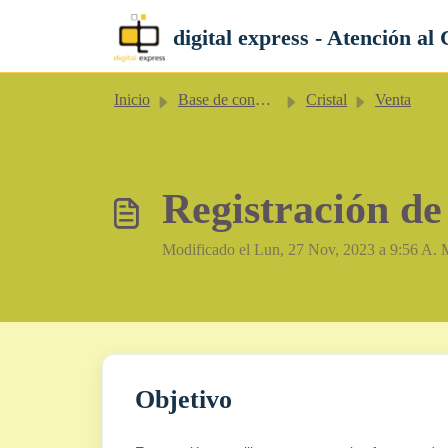
Saltar al contenido principal
digital express - Atención al 
Inicio
Base de conocimientos
Cristal
Venta
Registración d
Modificado el Lun, 27 Nov, 2023 a 9:56 A. 
Objetivo