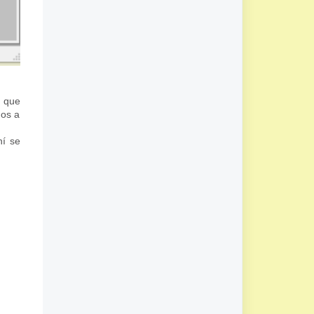
e que
mos a
hí se